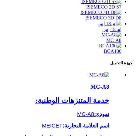
ISEMECO 2D S7
ISEMECO 3D D8
إم-18 إس
MC-A8
BCA100
أجهزة التجميل
MC-A8
خدمة المتنزهات الوطنية:
نموذج:
MC-A8
اسم العلامة التجارية:
MEICET