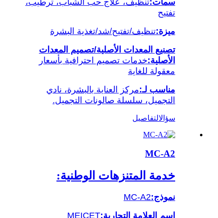
سمات:
تنظيف، علاج حب الشباب، ترطيب،
تفتيح
ميزة:
تنظيف/تفتيح/شد/تغذية البشرة
تصنيع المعدات الأصلية/تصميم المعدات
الأصلية:
خدمات تصميم احترافية بأسعار
معقولة للغاية
مناسب لـ:
مركز العناية بالبشرة، نادي
التجميل، سلسلة صالونات التجميل.
سؤال
التفاصيل
MC-A2
خدمة المتنزهات الوطنية:
نموذج:
MC-A2
اسم العلامة التجارية:
MEICET