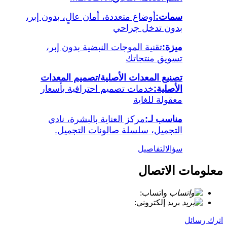
سمات:
أوضاع متعددة، أمان عالٍ، بدون إبر،
بدون تدخل جراحي
ميزة:
تقنية الموجات النبضية بدون إبر،
تسويق منتجاتك
تصنيع المعدات الأصلية/تصميم المعدات
الأصلية:
خدمات تصميم احترافية بأسعار
معقولة للغاية
مناسب لـ:
مركز العناية بالبشرة، نادي
التجميل، سلسلة صالونات التجميل.
سؤال
التفاصيل
معلومات الاتصال
واتساب:
+86 18721027829
بريد إلكتروني:
info@meicet.com
اترك رسائل