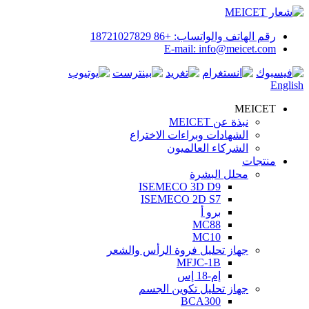
رقم الهاتف والواتساب: +86 18721027829
E-mail: info@meicet.com
English
MEICET
نبذة عن MEICET
الشهادات وبراءات الاختراع
الشركاء العالميون
منتجات
محلل البشرة
ISEMECO 3D D9
ISEMECO 2D S7
برو أ
MC88
MC10
جهاز تحليل فروة الرأس والشعر
MFJC-1B
إم-18 إس
جهاز تحليل تكوين الجسم
BCA300