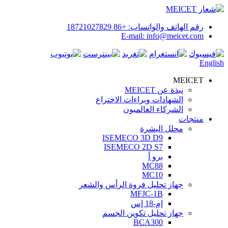
رقم الهاتف والواتساب: +86 18721027829
E-mail: info@meicet.com
English
MEICET
نبذة عن MEICET
الشهادات وبراءات الاختراع
الشركاء العالميون
منتجات
محلل البشرة
ISEMECO 3D D9
ISEMECO 2D S7
برو أ
MC88
MC10
جهاز تحليل فروة الرأس والشعر
MFJC-1B
إم-18 إس
جهاز تحليل تكوين الجسم
BCA300