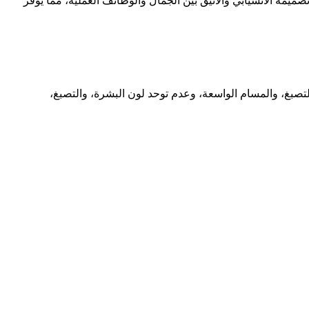
صميمه الانسيابي والأنيق بين الجمال والوظائف العملية، مما يوفر
لحساسة، والبقع/فرط التصبغ، والمسام الواسعة، وعدم توحد لون البشرة، والتصبغ،