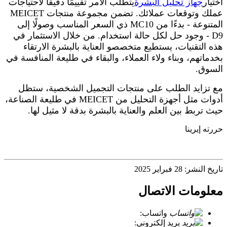
اختيار
جهاز تحليل البشرة
يتطلب الأمر تقييمًا دقيقًا لاحتياجات
عملك وتوقعات عملائك. تضمن مجموعة منتجات MEICET
المتنوعة - بدءًا من MC10 ذي السعر المناسب وصولًا إلى
D9 - وجود حل لكل حالة استخدام. من خلال الاستثمار في
هذه التقنيات، يستطيع متخصصو العناية بالبشرة الارتقاء
بخدماتهم، وبناء ولاء العملاء، والبقاء في طليعة المنافسة في
السوق.
مع تزايد الطلب على منتجات التجميل الشخصية، ستظل
أدوات مثل أجهزة التحليل من MEICET في طليعة الصناعة،
حيث تربط بين العلم والعناية بالبشرة بدقة لا مثيل لها.
حررته إيرينا
تاريخ النشر: 28 فبراير 2025
معلومات الاتصال
واتساب:
+86 18721027829
بريد إلكتروني:
info@meicet.com