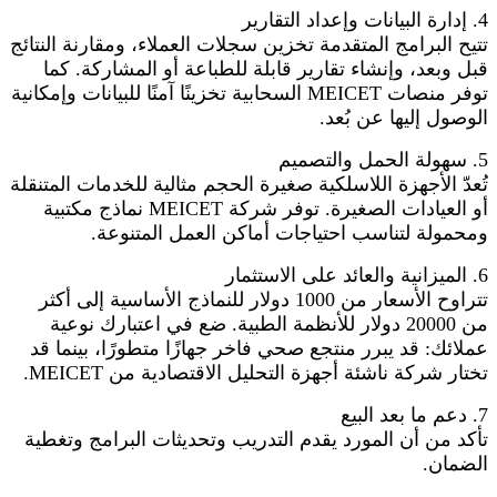
4. إدارة البيانات وإعداد التقارير
تتيح البرامج المتقدمة تخزين سجلات العملاء، ومقارنة النتائج
قبل وبعد، وإنشاء تقارير قابلة للطباعة أو المشاركة. كما
توفر منصات MEICET السحابية تخزينًا آمنًا للبيانات وإمكانية
الوصول إليها عن بُعد.
5. سهولة الحمل والتصميم
تُعدّ الأجهزة اللاسلكية صغيرة الحجم مثالية للخدمات المتنقلة
أو العيادات الصغيرة. توفر شركة MEICET نماذج مكتبية
ومحمولة لتناسب احتياجات أماكن العمل المتنوعة.
6. الميزانية والعائد على الاستثمار
تتراوح الأسعار من 1000 دولار للنماذج الأساسية إلى أكثر
من 20000 دولار للأنظمة الطبية. ضع في اعتبارك نوعية
عملائك: قد يبرر منتجع صحي فاخر جهازًا متطورًا، بينما قد
تختار شركة ناشئة أجهزة التحليل الاقتصادية من MEICET.
7. دعم ما بعد البيع
تأكد من أن المورد يقدم التدريب وتحديثات البرامج وتغطية
الضمان.