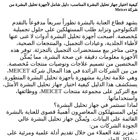
كيفية اختيار جهاز تحليل البشرة المناسب: دليل شامل لأجهزة تحليل البشرة من
شركة Meicet
يشهد قطاع العناية بالبشرة تطوراً سريعاً مدفوعاً بالتقدم
التكنولوجي وتزايد طلب المستهلكين على حلول تجميلية
مُخصصة. أصبحت أجهزة تحليل البشرة أدوات لا غنى عنها
لأطباء الجلدية، وعيادات التجميل، والمنتجعات الصحية،
وحتى متاجر بيع مستحضرات التجميل بالتجزئة. توفر هذه
الأجهزة معلومات دقيقة عن صحة البشرة، مما يُمكّن
المختصين من تصميم علاجات وتوصيات منتجات مُخصصة.
من بين الشركات الرائدة في هذا المجال شركة MEICET،
وهي علامة تجارية مشهورة بأجهزة تحليل البشرة المتطورة.
يستكشف هذا الدليل كيفية اختيار جهاز تحليل البشرة الأمثل،
مع التركيز على مجموعة منتجات MEICET، ووظائفها،
واستخداماتها.
لماذا تستثمر في جهاز تحليل البشرة؟
يُولي المستهلكون المعاصرون أهميةً قصوى للعناية بالبشرة
القائمة على البيانات. ويُمكّن جهاز تحليل البشرة عالي
الجودة الشركات من:
- تعزيز ثقة العملاء من خلال تقديم أدلة علمية ومرئية على
مشاكل الجلد.