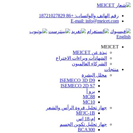
رقم الهاتف والواتساب: +86 18721027829
E-mail: info@meicet.com
English
MEICET
نبذة عن MEICET
الشهادات وبراءات الاختراع
الشركاء العالميون
منتجات
محلل البشرة
ISEMECO 3D D9
ISEMECO 2D S7
برو أ
MC88
MC10
جهاز تحليل فروة الرأس والشعر
MFJC-1B
إم-18 إس
جهاز تحليل تكوين الجسم
BCA300