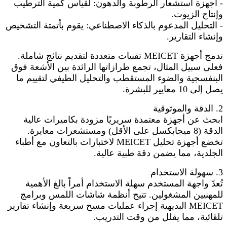
- أجهزة استشعار الرطوبة والدهون: لقياس كمية الترطيب
وإنتاج الزيوت.
- التحليل المدعوم بالذكاء الاصطناعي: يقوم بأتمتة التشخيص
وإنشاء التقارير.
تدمج أجهزة MEICET تقنيات متعددة لتقديم نتائج شاملة.
فعلى سبيل المثال، تجمع طرازاتها الرائدة بين الأشعة فوق
البنفسجية والضوء المستقطب والتحليل الطيفي لتقييم ما
يصل إلى 10 معايير للبشرة.
2. الدقة والموثوقية
ابحث عن أجهزة معتمدة سريريًا مزودة بكاميرات عالية
الدقة (8 ميجابكسل على الأقل) ومستشعرات معايرة.
تخضع أجهزة تحليل MEICET لاختبارات بالتعاون مع أطباء
الجلدية، مما يضمن دقة طبية عالية.
3. سهولة الاستخدام
تُعدّ واجهة المستخدم سهلة الاستخدام أمراً بالغ الأهمية
للمهنيين المشغولين. تتيح أنظمة شاشات اللمس وبرامج
MEICET البديهية إجراء عمليات مسح سريعة وإنشاء تقارير
تلقائية، مما يقلل من وقت التدريب.