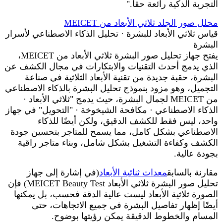
التجربة الذكية رائعة حقاً."
محلل صور الجلد ثلاثي الأبعاد من MEICET
قياس ثلاثي الأبعاد للبشرة · تحليل الذكاء الاصطناعي لأسرار
البشرة
يفتح جهاز تحليل صور البشرة ثلاثي الأبعاد من MEICET،
الذي يدمج أحدث التقنيات والابتكارات في مجال الكشف عن
البشرة، حقبة جديدة من تقنية الأبعاد الثلاثية في صناعة
التجميل، وهو مزود بنموذج تحليل البشرة بالذكاء الاصطناعي
من MEICET لجمال البشرة، حيث يدمج "ثلاثي الأبعاد ·
الذكاء الاصطناعي · مكافحة الشيخوخة · "التحويل" في جهاز
واحد، ليس فقط للكشف الدقيق، ولكن أيضًا للذكاء
الاصطناعي بشكل كامل، مما يسمح للمتاجر بتحسين جودة
الكشف وكفاءة التشغيل بشكل شامل، وبناء متاجر راقية
بجودة عالية.
مقارنة بالسابق
معدات ثنائية الأبعاد
(في إشارة إلى جهاز
تحليل صور البشرة ثلاثي الأبعاد MEICET Beauty Test) فإن
الصورة ثلاثية الأبعاد ليست عالية الدقة فحسب، بل يمكنها
أيضًا إظهار تفاصيل البشرة في جميع الاتجاهات، حتى
المسام والخطوط الدقيقة يمكن رؤيتها بوضوح.