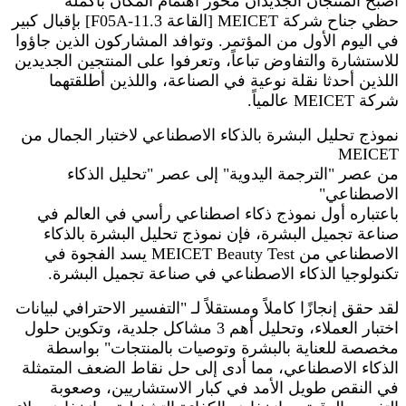
أصبح المنتجان الجديدان محور اهتمام المكان بأكمله
حظي جناح شركة MEICET [القاعة 11.3-F05A] بإقبال كبير
في اليوم الأول من المؤتمر. وتوافد المشاركون الذين جاؤوا
للاستشارة والتفاوض تباعاً، وتعرفوا على المنتجين الجديدين
اللذين أحدثا نقلة نوعية في الصناعة، واللذين أطلقتهما
شركة MEICET عالمياً.
نموذج تحليل البشرة بالذكاء الاصطناعي لاختبار الجمال من
MEICET
من عصر "الترجمة اليدوية" إلى عصر "تحليل الذكاء
الاصطناعي"
باعتباره أول نموذج ذكاء اصطناعي رأسي في العالم في
صناعة تجميل البشرة، فإن نموذج تحليل البشرة بالذكاء
الاصطناعي من MEICET Beauty Test يسد الفجوة في
تكنولوجيا الذكاء الاصطناعي في صناعة تجميل البشرة.
لقد حقق إنجازًا كاملاً ومستقلاً لـ "التفسير الاحترافي لبيانات
اختبار العملاء، وتحليل أهم 3 مشاكل جلدية، وتكوين حلول
مخصصة للعناية بالبشرة وتوصيات بالمنتجات" بواسطة
الذكاء الاصطناعي، مما أدى إلى حل نقاط الضعف المتمثلة
في النقص طويل الأمد في كبار الاستشاريين، وصعوبة