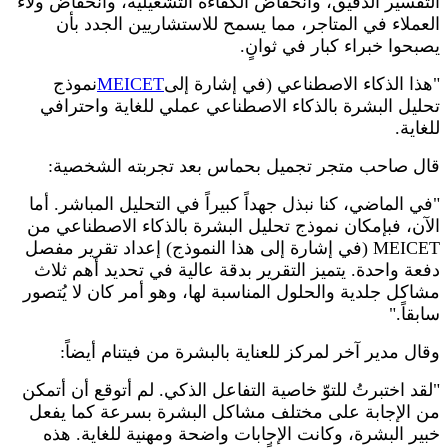
التفسير الدقيق، وانخفاض الكفاءة التشغيلية، وانخفاض ولاء
العملاء في المتاجر، مما يسمح للاستشاريين الجدد بأن
يصبحوا خبراء كبار في ثوانٍ.
"هذا الذكاء الاصطناعي (في إشارة إلى
MEICET
نموذج
تحليل البشرة بالذكاء الاصطناعي عملي للغاية واحترافي
للغاية.
قال صاحب متجر تجميل بحماس بعد تجربته الشخصية:
"في الماضي، كنا نبذل جهداً كبيراً في التحليل المباشر. أما
الآن، فبإمكان نموذج تحليل البشرة بالذكاء الاصطناعي من
MEICET (في إشارة إلى هذا النموذج) إعداد تقرير مفصل
دفعة واحدة. يتميز التقرير بدقة عالية في تحديد أهم ثلاث
مشاكل جلدية والحلول المناسبة لها، وهو أمر كان لا يُتصور
سابقاً."
وقال مدير آخر لمركز للعناية بالبشرة من فيتنام أيضاً:
"لقد اختبرتُ للتوّ خاصية التفاعل الذكي. لم أتوقع أن أتمكن
من الإجابة على مختلف مشاكل البشرة بسرعة كما يفعل
خبير البشرة، وكانت الإجابات واضحة ومهنية للغاية. هذه