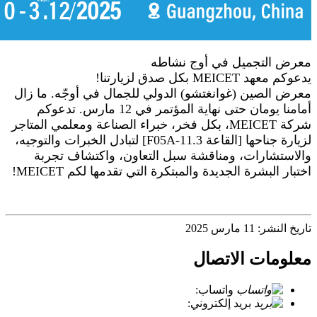
معرض التجميل في أوج نشاطه
يدعوكم معهد MEICET بكل صدق لزيارتنا!
معرض الصين (غوانغتشو) الدولي للجمال في أوجّه. ما زال
أمامنا يومان حتى نهاية المؤتمر في 12 مارس. تدعوكم
شركة MEICET، بكل فخر، خبراء الصناعة ومعلمي المتاجر
لزيارة جناحها [القاعة 11.3-F05A] لتبادل الخبرات والتوجيه،
والاستشارات، ومناقشة سبل التعاون، واكتشاف تجربة
اختبار البشرة الجديدة والمبتكرة التي تقدمها لكم MEICET!
تاريخ النشر: 11 مارس 2025
معلومات الاتصال
واتساب:
+86 18721027829
بريد إلكتروني:
info@meicet.com