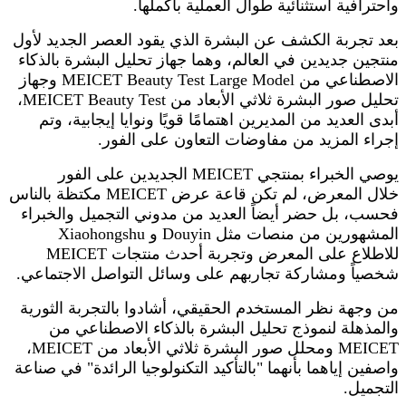
واحترافية استثنائية طوال العملية بأكملها.
بعد تجربة الكشف عن البشرة الذي يقود العصر الجديد لأول
منتجين جديدين في العالم، وهما جهاز تحليل البشرة بالذكاء
الاصطناعي من MEICET Beauty Test Large Model وجهاز
تحليل صور البشرة ثلاثي الأبعاد من MEICET Beauty Test،
أبدى العديد من المديرين اهتمامًا قويًا ونوايا إيجابية، وتم
إجراء المزيد من مفاوضات التعاون على الفور.
يوصي الخبراء بمنتجي MEICET الجديدين على الفور
خلال المعرض، لم تكن قاعة عرض MEICET مكتظة بالناس
فحسب، بل حضر أيضاً العديد من مدوني التجميل والخبراء
المشهورين من منصات مثل Douyin و Xiaohongshu
للاطلاع على المعرض وتجربة أحدث منتجات MEICET
شخصياً ومشاركة تجاربهم على وسائل التواصل الاجتماعي.
من وجهة نظر المستخدم الحقيقي، أشادوا بالتجربة الثورية
والمذهلة لنموذج تحليل البشرة بالذكاء الاصطناعي من
MEICET ومحلل صور البشرة ثلاثي الأبعاد من MEICET،
واصفين إياهما بأنهما "بالتأكيد التكنولوجيا الرائدة" في صناعة
التجميل.