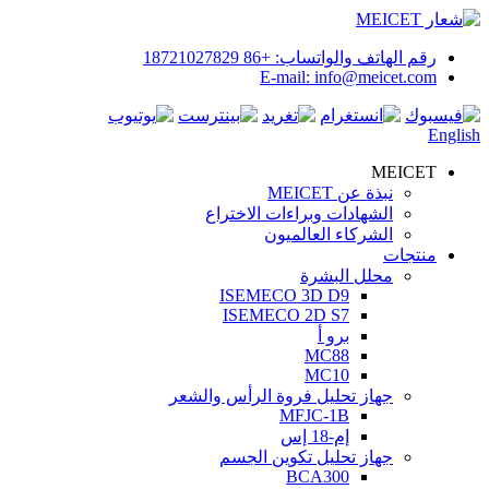
رقم الهاتف والواتساب: +86 18721027829
E-mail: info@meicet.com
English
MEICET
نبذة عن MEICET
الشهادات وبراءات الاختراع
الشركاء العالميون
منتجات
محلل البشرة
ISEMECO 3D D9
ISEMECO 2D S7
برو أ
MC88
MC10
جهاز تحليل فروة الرأس والشعر
MFJC-1B
إم-18 إس
جهاز تحليل تكوين الجسم
BCA300